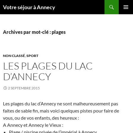
Recherche
Votre séjour à Annecy
ALLER
MENU
AU
PRINCI
CONTENU
Archives par mot-clé : plages
NON CLASSÉ
,
SPORT
LES PLAGES DU LAC
D’ANNECY
2 SEPTEMBRE 2015
Les plages du lac d’Annecy ne sont malheureusement pas
faites de sable fin, mais voici quelques pistes pour faire de
vous, ou de vos enfants, des heureux :
A Annecy et Annecy le Vieux :
Plage / piscine privée de l’impérial à Annecy