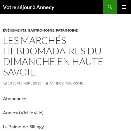
Recherche
Votre séjour à Annecy
ALLER
MENU
AU
PRINCI
CONTENU
ÉVÈNEMENTS
,
GASTRONOMIE
,
PATRIMOINE
LES MARCHÉS
HEBDOMADAIRES DU
DIMANCHE EN HAUTE-
SAVOIE
13 SEPTEMBRE 2015
ANNECY_TOURISME
Abondance
Annecy (Vieille ville)
La Balme-de-Sillingy